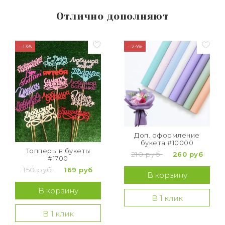
Отлично дополняют
--13%
--24%
Доп. оформление
букета #10000
Топперы в букеты
210 руб
260 руб
#1700
150 руб
169 руб
В корзину
В корзину
В 1 клик
В 1 клик