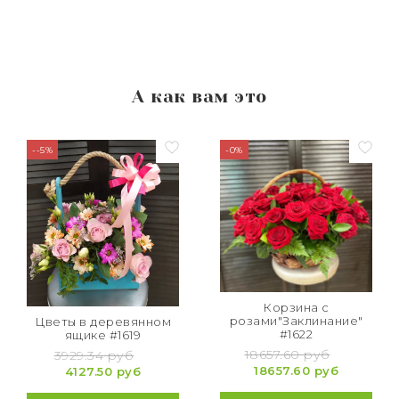
А как вам это
--5%
-0%
Корзина с
розами"Заклинание"
Цветы в деревянном
#1622
ящике #1619
18657.60 руб
3929.34 руб
18657.60 руб
4127.50 руб