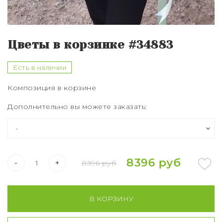
Букет из 75 роз
Букет из 101 розы
Цветы в корзинке #34883
Букет из 151 розы
Есть в наличии
Букет из 201 розы
Композиция в корзине
Букет из 301 розы
Дополнительно вы можете заказать:
Розы XXL
8396 руб
-
+
8396 руб
В КОРЗИНУ