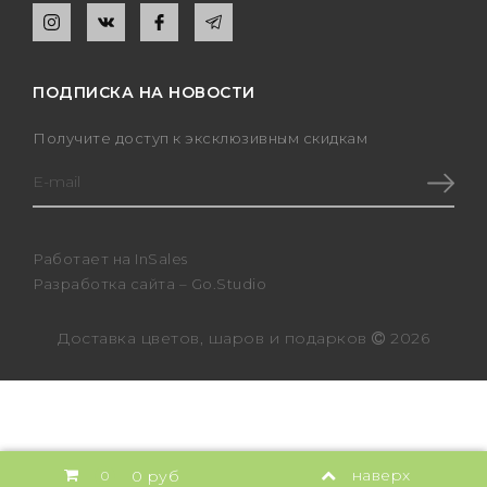
ПОДПИСКА НА НОВОСТИ
Получите доступ к эксклюзивным скидкам
Работает на
InSales
Разработка сайта –
Go.Studio
Доставка цветов, шаров и подарков
2026
Install App
наверх
0 руб
0