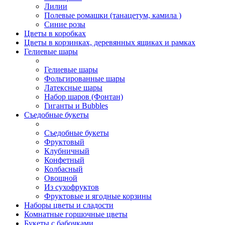
Лилии
Полевые ромашки (танацетум, камила )
Синие розы
Цветы в коробках
Цветы в корзинках, деревянных ящиках и рамках
Гелиевые шары
Гелиевые шары
Фольгированные шары
Латексные шары
Набор шаров (Фонтан)
Гиганты и Bubbles
Съедобные букеты
Съедобные букеты
Фруктовый
Клубничный
Конфетный
Колбасный
Овощной
Из сухофруктов
Фруктовые и ягодные корзины
Наборы цветы и сладости
Комнатные горшочные цветы
Букеты с бабочками