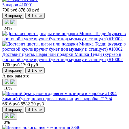
5 шаров #10001
700 руб
878.80 руб
В корзину
В 1 клик
-24%
Доставит цветы, шары или подарки Мишка Тедди (курьер в
ростовой кукле вручит букет под музыку и станцует) #10002
1700 руб
1300 руб
В корзину
В 1 клик
А как вам это
-16%
Зимний букет, новогодняя композиция в коробке #1394
6616 руб
5582.20 руб
В корзину
В 1 клик
-0%