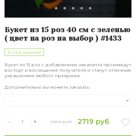
Букет из 75 роз
Букет из 101 розы
Букет из 15 роз 40 см с зеленью
Букет из 151 розы
( цвет на роз на выбор ) #1433
Букет из 201 розы
Есть в наличии
Букет из 301 розы
Букет из 15 роз
с добавлением эвкалипта произведут
восторг и восхищение получателя и станут отличным
Розы XXL
украшением любого праздника.
Дополнительно вы можете заказать:
2719 руб
-
+
2580 руб