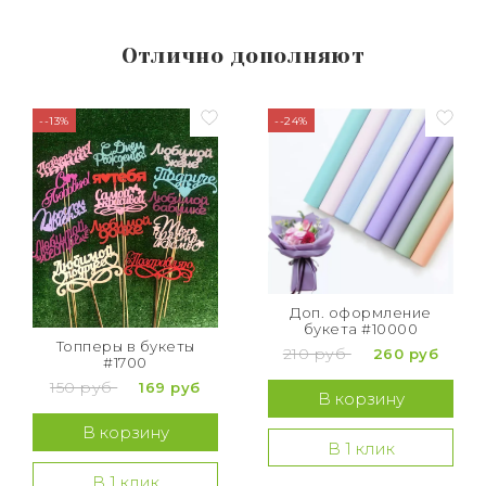
Отлично дополняют
--13%
--24%
Доп. оформление
букета #10000
Топперы в букеты
210 руб
260 руб
#1700
150 руб
169 руб
В корзину
В корзину
В 1 клик
В 1 клик