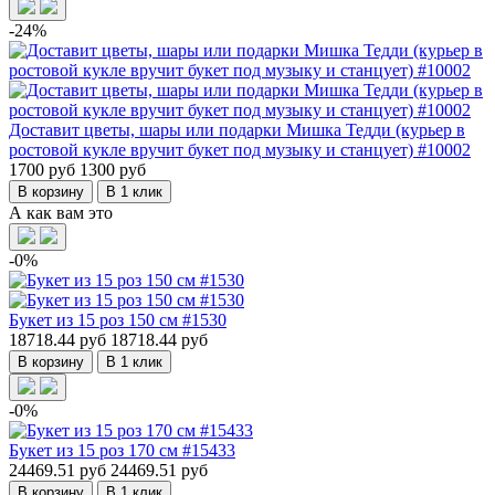
-24%
Доставит цветы, шары или подарки Мишка Тедди (курьер в
ростовой кукле вручит букет под музыку и станцует) #10002
1700 руб
1300 руб
В корзину
В 1 клик
А как вам это
-0%
Букет из 15 роз 150 см #1530
18718.44 руб
18718.44 руб
В корзину
В 1 клик
-0%
Букет из 15 роз 170 см #15433
24469.51 руб
24469.51 руб
В корзину
В 1 клик