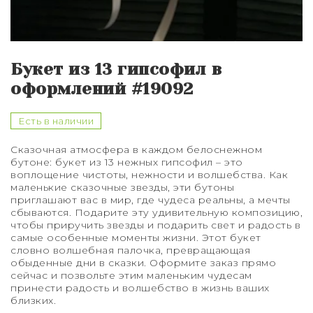
Букет из 75 роз
Букет из 101 розы
Букет из 13 гипсофил в
Букет из 151 розы
оформлений #19092
Букет из 201 розы
Есть в наличии
Букет из 301 розы
Сказочная атмосфера в каждом белоснежном
бутоне: букет из 13 нежных гипсофил – это
Розы XXL
воплощение чистоты, нежности и волшебства. Как
маленькие сказочные звезды, эти бутоны
приглашают вас в мир, где чудеса реальны, а мечты
сбываются. Подарите эту удивительную композицию,
чтобы приручить звезды и подарить свет и радость в
самые особенные моменты жизни. Этот букет
словно волшебная палочка, превращающая
обыденные дни в сказки. Оформите заказ прямо
сейчас и позвольте этим маленьким чудесам
принести радость и волшебство в жизнь ваших
близких.