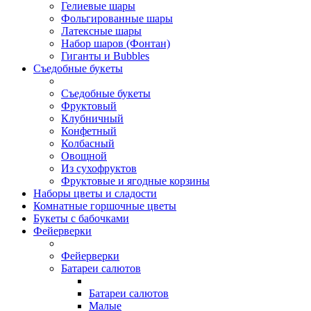
Гелиевые шары
Фольгированные шары
Латексные шары
Набор шаров (Фонтан)
Гиганты и Bubbles
Съедобные букеты
Съедобные букеты
Фруктовый
Клубничный
Конфетный
Колбасный
Овощной
Из сухофруктов
Фруктовые и ягодные корзины
Наборы цветы и сладости
Комнатные горшочные цветы
Букеты с бабочками
Фейерверки
Фейерверки
Батареи салютов
Батареи салютов
Малые