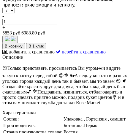
принося яркие эмоции и теплоту.
-
+
5853 руб
6988.80 руб
В корзину
В 1 клик
добавить к сравнению
перейти к сравнению
Описание
😊Только представьте, просыпаетесь Вы утром☀️и видите
такую красоту перед собой 😍💐 🏡А ведь у кого-то в разных
уголках города каждый день так и бывает, мы то знаем 😉 🌟
Создавайте красоту друг для друга, чтобы каждый день был
счастливым💕 💐Поздравить, извиниться, отблагодарить и
просто сделать приятно можно, подарив букет цветов💐 и в
этом вам поможет служба доставки Rose Market
Характеристики
Состав:
Упаковка , Гортензия , самшит
Производитель:
Ботаника-Пермь
Страна производства товара:
Россия