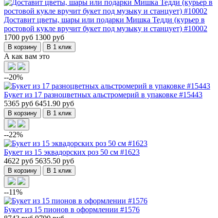
Доставит цветы, шары или подарки Мишка Тедди (курьер в
ростовой кукле вручит букет под музыку и станцует) #10002
1700 руб
1300 руб
В корзину
В 1 клик
А как вам это
--20%
Букет из 17 разноцветных альстромерий в упаковке #15443
5365 руб
6451.90 руб
В корзину
В 1 клик
--22%
Букет из 15 эквадорских роз 50 см #1623
4622 руб
5635.50 руб
В корзину
В 1 клик
--11%
Букет из 15 пионов в оформлении #1576