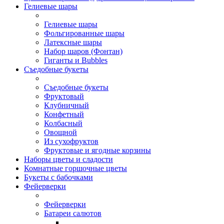
Гелиевые шары
Гелиевые шары
Фольгированные шары
Латексные шары
Набор шаров (Фонтан)
Гиганты и Bubbles
Съедобные букеты
Съедобные букеты
Фруктовый
Клубничный
Конфетный
Колбасный
Овощной
Из сухофруктов
Фруктовые и ягодные корзины
Наборы цветы и сладости
Комнатные горшочные цветы
Букеты с бабочками
Фейерверки
Фейерверки
Батареи салютов