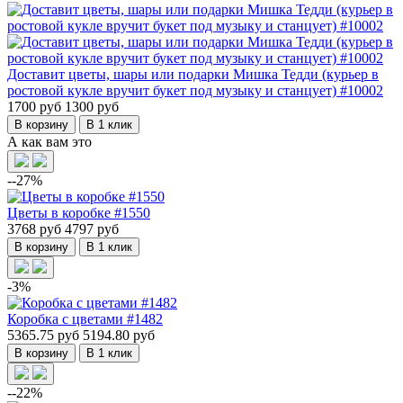
Доставит цветы, шары или подарки Мишка Тедди (курьер в
ростовой кукле вручит букет под музыку и станцует) #10002
1700 руб
1300 руб
В корзину
В 1 клик
А как вам это
--27%
Цветы в коробке #1550
3768 руб
4797 руб
В корзину
В 1 клик
-3%
Коробка с цветами #1482
5365.75 руб
5194.80 руб
В корзину
В 1 клик
--22%