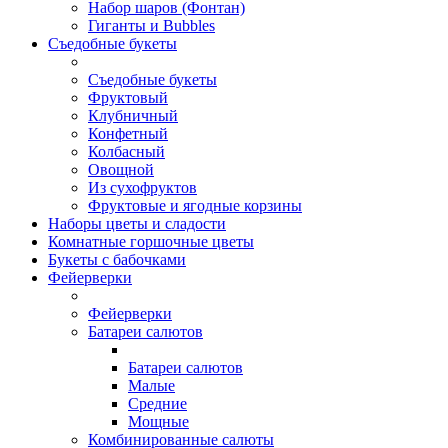
Набор шаров (Фонтан)
Гиганты и Bubbles
Съедобные букеты
Съедобные букеты
Фруктовый
Клубничный
Конфетный
Колбасный
Овощной
Из сухофруктов
Фруктовые и ягодные корзины
Наборы цветы и сладости
Комнатные горшочные цветы
Букеты с бабочками
Фейерверки
Фейерверки
Батареи салютов
Батареи салютов
Малые
Средние
Мощные
Комбинированные салюты