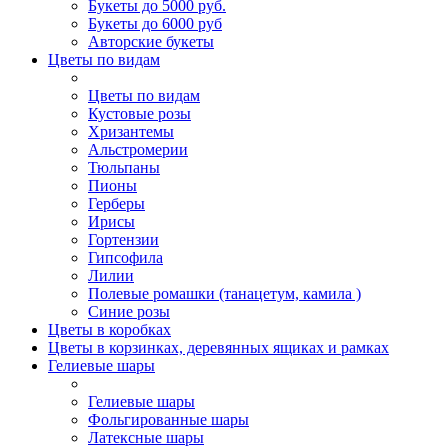
Букеты до 5000 руб.
Букеты до 6000 руб
Авторские букеты
Цветы по видам
Цветы по видам
Кустовые розы
Хризантемы
Альстромерии
Тюльпаны
Пионы
Герберы
Ирисы
Гортензии
Гипсофила
Лилии
Полевые ромашки (танацетум, камила )
Синие розы
Цветы в коробках
Цветы в корзинках, деревянных ящиках и рамках
Гелиевые шары
Гелиевые шары
Фольгированные шары
Латексные шары